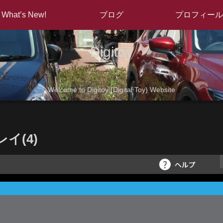
What’s New!
ブログ
プロフィール
Digitoy
Welcome to Digitoy (Digital Toy) Website
イ(4)