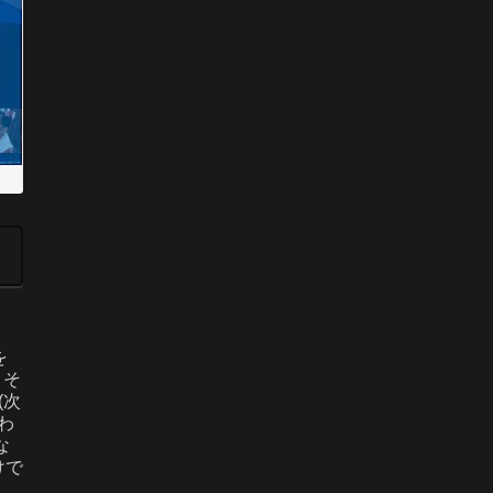
を
、そ
(次
わ
な
けで