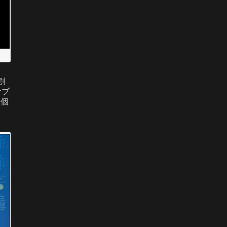
割
サブ
は個