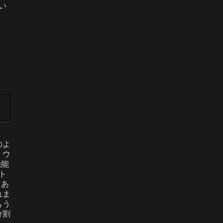
い
のよ
。ウ
機能
ト
とあ
れま
もう
分割