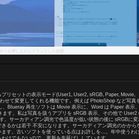
iftキーを押しながらドラックした状態
示モード(User1, User2, sRGB, Paper, Movie,
せて変更してくれる機能です。例えば PhotoShop など写真
ueray 再生ソフトは Movie 表示に、Word は Paper 表示
ます。私は写真を扱うアプリを sRGB 表示、その他で User2 
す。サーカディアン調光で色温度が低い状態の後に sRGBに変
きるかは若干 不安になります。サーカディアン調光のかから
います。古いソフトを使っている点はお許しを…。年中使うわ
るわけでもないので、更新を先延ばししています。